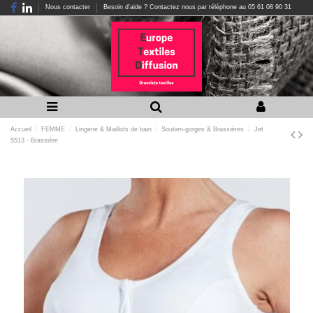
Nous contacter
Besoin d'aide ? Contactez nous par téléphone au 05 61 08 90 31
Accueil
FEMME
Lingerie & Maillots de bain
Soutien-gorges & Brassières
Jet
5513 - Brassière