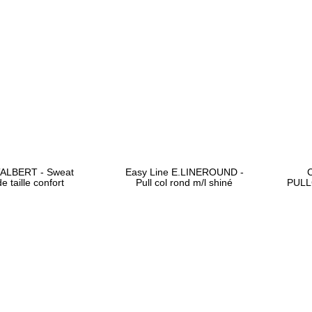
ALBERT - Sweat
Easy Line E.LINEROUND -
C
e taille confort
Pull col rond m/l shiné
PULLC