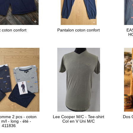
t coton confort
Pantalon coton confort
EA
H
omme 2 pcs - coton
Lee Cooper M/C - Tee-shirt
Dos 
 m/l - long - été -
Col en V Uni M/C
411836