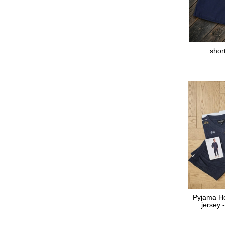
shor
Pyjama H
jersey -