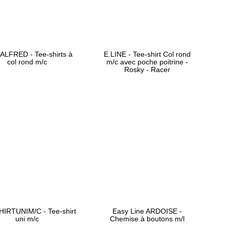
ALFRED - Tee-shirts à
E.LINE - Tee-shirt Col rond
col rond m/c
m/c avec poche poitrine -
Rosky - Racer
IRTUNIM/C - Tee-shirt
Easy Line ARDOISE -
uni m/c
Chemise à boutons m/l