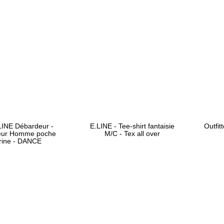
LINE Débardeur -
E.LINE - Tee-shirt fantaisie
Outfit
eur Homme poche
M/C - Tex all over
trine - DANCE