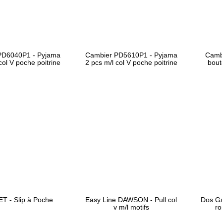
PD6040P1 - Pyjama
Cambier PD5610P1 - Pyjama
Cambi
col V poche poitrine
2 pcs m/l col V poche poitrine
bout
ET - Slip à Poche
Easy Line DAWSON - Pull col
Dos Ga
v m/l motifs
ro