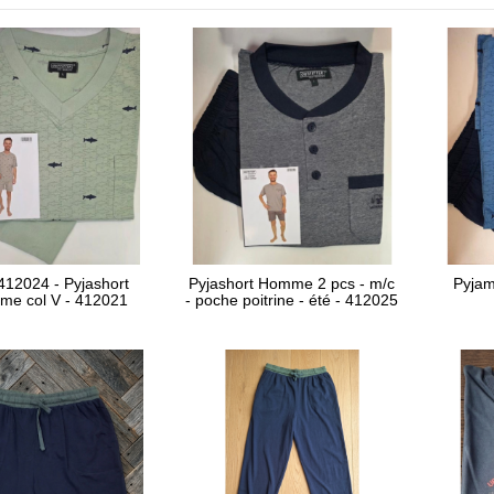
 412024 - Pyjashort
Pyjashort Homme 2 pcs - m/c
Pyjam
me col V - 412021
- poche poitrine - été - 412025