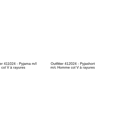
ter 411024 - Pyjama m/l
Outfitter 412024 - Pyjashort
col V à rayures
m/c Homme col V à rayures