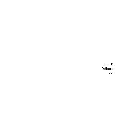
Line E.
Débard
poi