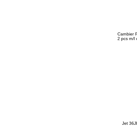
Cambier 
2 pcs m/l 
Jet 36J