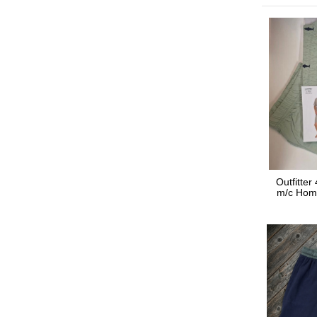
Outfitter
m/c Hom