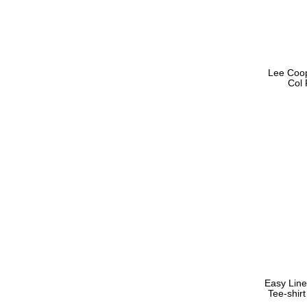
Lee Coop
Col
Easy Lin
Tee-shir