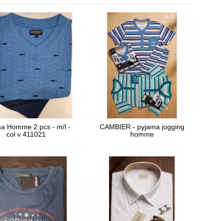
a Homme 2 pcs - m/l -
CAMBIER - pyjama jogging
col v 411021
homme