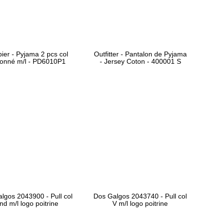
er - Pyjama 2 pcs col
Outfitter - Pantalon de Pyjama
onné m/l - PD6010P1
- Jersey Coton - 400001 S
lgos 2043900 - Pull col
Dos Galgos 2043740 - Pull col
nd m/l logo poitrine
V m/l logo poitrine