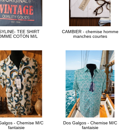
SYLINE- TEE SHIRT
CAMBIER - chemise homme
OMME COTON M/L
manches courtes
Galgos - Chemise M/C
Dos Galgos - Chemise M/C
fantaisie
fantaisie