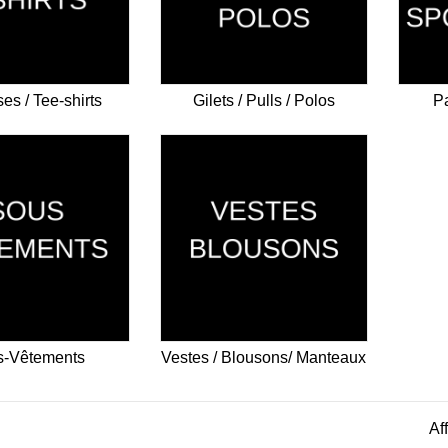
es / Tee-shirts
Gilets / Pulls / Polos
Pa
s-Vêtements
Vestes / Blousons/ Manteaux
Af