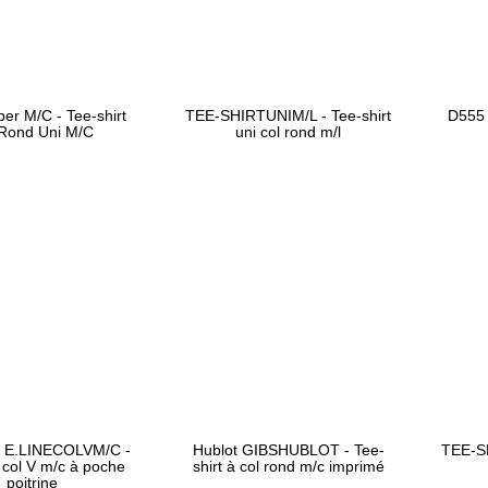
er M/C - Tee-shirt
TEE-SHIRTUNIM/L - Tee-shirt
D555 
 Rond Uni M/C
uni col rond m/l
e E.LINECOLVM/C -
Hublot GIBSHUBLOT - Tee-
TEE-SH
t col V m/c à poche
shirt à col rond m/c imprimé
poitrine