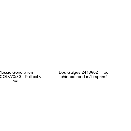
lassic Génération
Dos Galgos 2443602 - Tee-
OLV70/30 - Pull col v
shirt col rond m/l imprimé
m/l