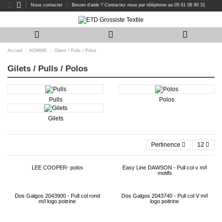
Nous contacter
Besoin d'aide ? Contactez nous par téléphone au 05 61 08 90 31
Accueil
HOMME
Gilets / Pulls / Polos
Gilets / Pulls / Polos
Pulls
Polos
Gilets
Pertinence
12
LEE COOPER- polos
Easy Line DAWSON - Pull col v m/l
motifs
Dos Galgos 2043900 - Pull col rond
Dos Galgos 2043740 - Pull col V m/l
m/l logo poitrine
logo poitrine