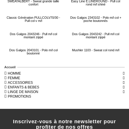
SWEATALBERT - Sweat grande taille
Easy Line E.LINEROUND - Pull col
confort
rond m/l shiné
Classic Génération PULLCOLV70/30 -
Dos Galgos 2343102 - Polo m/l col +
Pull col v m/l
poche boutonnés
Dos Galgos 2043246 - Pull m/l col
Dos Galgos 2043242 - Pull m/l col
montant zippé
montant zippé
Dos Galgos 2043101 - Polo m/l col
Mushler 1103 - Sweat col rond m/l
boutonné
Accueil
HOMME
FEMME
ACCESSOIRES
ENFANTS & BEBES
LINGE DE MAISON
PROMOTIONS
Inscrivez-vous à notre newsletter pour
profiter de nos offres