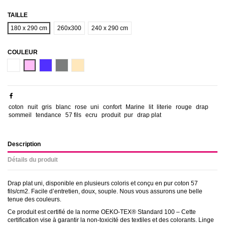
TAILLE
180 x 290 cm
260x300
240 x 290 cm
COULEUR
BLANC
VIEUX
BLEU
GRIS
LIN
ROSE
CANARD
coton
nuit
gris
blanc
rose
uni
confort
Marine
lit
literie
rouge
drap
sommeil
tendance
57 fils
ecru
produit
pur
drap plat
Description
Détails du produit
Drap plat uni, disponible en plusieurs coloris et conçu en pur coton 57
fils/cm2. Facile d’entretien, doux, souple. Nous vous assurons une belle
tenue des couleurs.
Ce produit est certifié de la norme OEKO-TEX® Standard 100 – Cette
certification vise à garantir la non-toxicité des textiles et des colorants. Linge