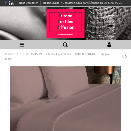
Nous contacter
Besoin d'aide ? Contactez nous par téléphone au 05 61 08 90 31
Accueil
LINGE DE MAISON
Literie / Couvertures
SOLEIL D'OCRE - Drap plat
57 fils