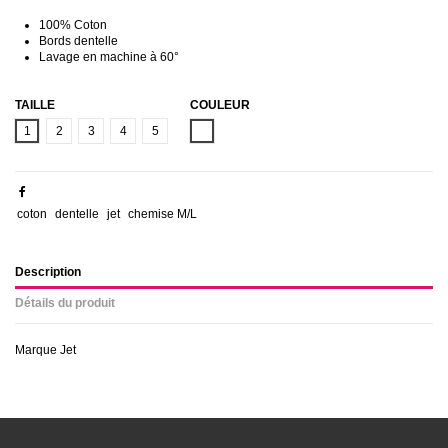
100% Coton
Bords dentelle
Lavage en machine à 60°
TAILLE
COULEUR
BLANC
1
2
3
4
5
coton
dentelle
jet
chemise M/L
Description
Détails du produit
Marque Jet