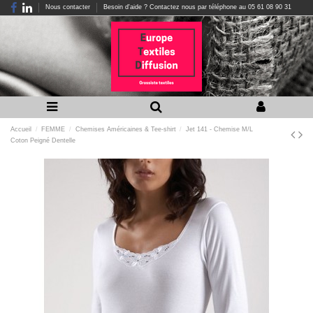
Nous contacter
Besoin d'aide ? Contactez nous par téléphone au 05 61 08 90 31
Accueil
FEMME
Chemises Américaines & Tee-shirt
Jet 141 - Chemise M/L
Coton Peigné Dentelle