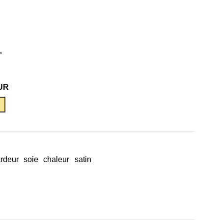
°
UR
ÉCRU
rdeur
soie
chaleur
satin