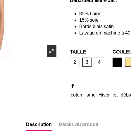
Débardeur liseré Jet :
85% Laine
15% soie
Bords biais satin
Lavage en machine à 40
TAILLE
COULE
NOIR
2
3
4
coton
laine
Hiver
jet
déba
Description
Détails du produit