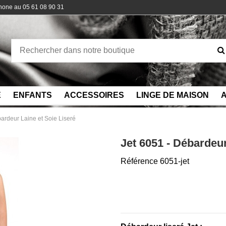
phone au 05 61 08 90 31
E
ENFANTS
ACCESSOIRES
LINGE DE MAISON
A
ardeur Laine et Soie Liseré
Jet 6051 - Débardeur
Référence
6051-jet