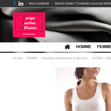
Nous contacter
Besoin d'aide ? Contactez nous par télé
HOMME
FEMM
Accueil
FEMME
Chemises Américaines & Tee-shirt
Jet 6051 - Déb