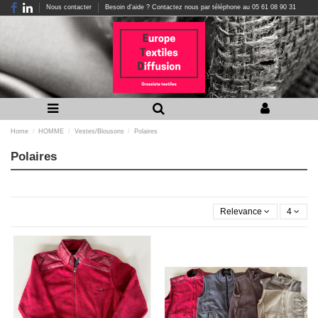
Nous contacter
Besoin d'aide ? Contactez nous par téléphone au 05 61 08 90 31
Home
HOMME
Vestes/Blousons
Polaires
Polaires
Relevance
4