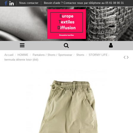
Nous contacter
Besoin d'aide ? Contactez nous par téléphone au 05 61 08 90 31
Accueil
HOMME
Pantalons / Shorts / Sportswear
Shorts
STORMY LIFE -
bermuda détente loisir (été)